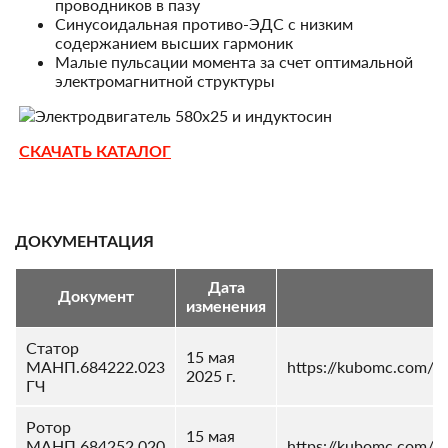
проводников в пазу
Синусоидальная противо-ЭДС с низким
содержанием высших гармоник
Малые пульсации момента за счет оптимальной
электромагнитной структуры
СКАЧАТЬ КАТАЛОГ
ДОКУМЕНТАЦИЯ
Дата
Документ
С
изменения
Статор
15 мая
МАНП.684222.023
https://kubomc.com/
2025 г.
ГЧ
Ротор
15 мая
МАНП.684252.020
https://kubomc.com/